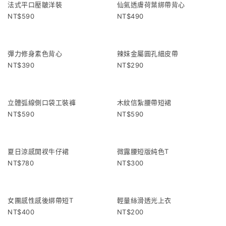
韓系歐膩棉麻感短裙
純慾波浪邊兩件組
680
590