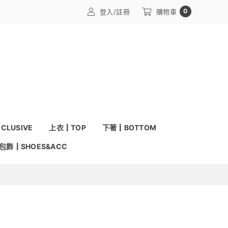
0
登入/註冊
購物車
CLUSIVE
上衣┃TOP
下著┃BOTTOM
包飾┃SHOES&ACC