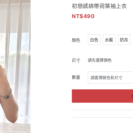
初戀感綁帶荷葉袖上衣
490
白色
水藍
奶灰
顏色
尺寸
請先選擇顏色
數量