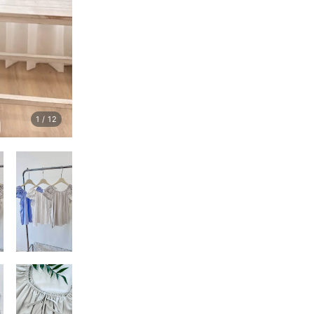
1
/
12