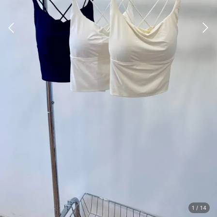
1
/
14