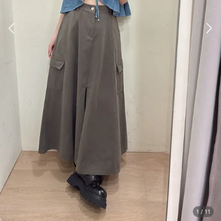
1
/
11