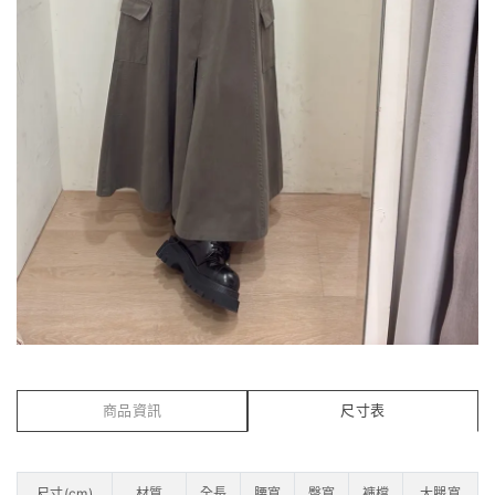
商品資訊
尺寸表
尺寸(cm)
材質
全長
腰寬
臀寬
褲檔
大腿寬