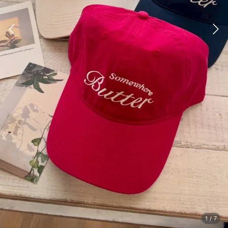
1
/
7